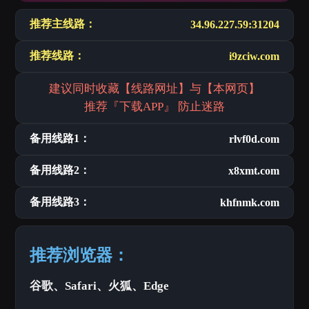
推荐主线路：
34.96.227.59:31204
推荐线路：
i9zciw.com
建议同时收藏【线路网址】与【本网页】
推荐『下载APP』 防止迷路
备用线路1：
rlvf0d.com
备用线路2：
x8xmt.com
备用线路3：
khfnmk.com
推荐浏览器：
谷歌、Safari、火狐、Edge